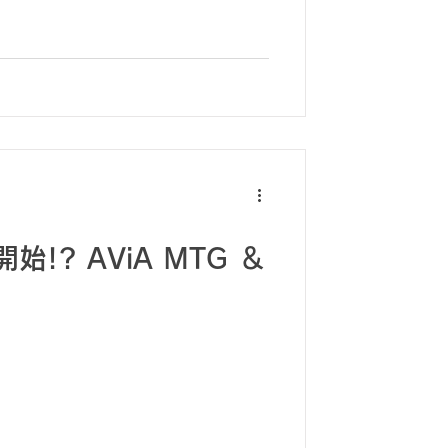
!? AViA MTG ＆