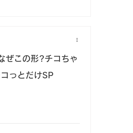
なぜこの形?チコちゃ
チコっとだけSP