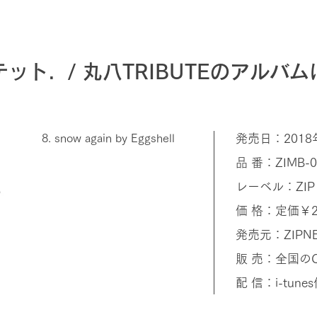
ット．/ 丸八TRIBUTEのアルバ
8. snow again by Eggshell
発売日：2018
品 番：ZIMB-0
レーベル：ZIP 
価 格：定価￥2
発売元：ZIPN
販 売：全国のC
配 信：i-tu