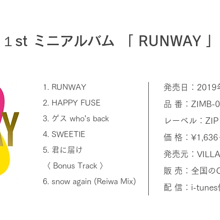
１st ミニアルバム 「 RUNWAY 」
1. RUNWAY
発売日：2019
2. HAPPY FUSE
品 番：ZIMB-0
3. ゲス who’s back
レーベル：ZIP 
4. SWEETIE
価 格：¥1,636
5. 君に届け
発売元：VILLA
〈 Bonus Track 〉
販 売：全国のC
6. snow again (Reiwa Mix)
配 信：i-tu