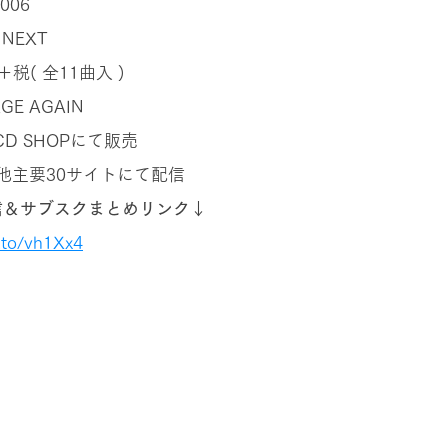
006
NEXT
＋税( 全11曲入 )
GE AGAIN
D SHOPにて販売
nes他主要30サイトにて配信
配信＆サブスクまとめリンク↓
k.to/vh1Xx4