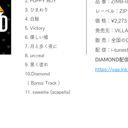
2. PUPPY BOY
品 番：ZIMB-0
3. ひまわり
レーベル：ZIP 
4. 白鯨
価 格：¥2,273
5. Victory
発売元：VILLA
6. 優しい嘘
販 売：全国のC
7. 月と歩く夜に
配 信：i-tu
8. un:real
DIAMOND
9. 黒く塗れ
https://vaa.ln
10.Diamond
〈 Bonus Track 〉
11. sweetie (acapella)