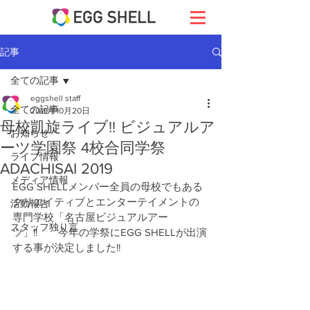
記事
全ての記事
eggshell staff
全ての記事
2019年10月20日
母校凱旋ライブ!! ビジュアルア
お知らせ
ーツ学園祭 4校合同学祭
ライブ情報
ADACHISAI 2019
メディア情報
EGG SHELLメンバー全員の母校でもある
クリエイティブとエンターテイメントの
活動報告
専門学校「名古屋ビジュアルアー
スタッフ独り言
ツ」!!　　今年の学祭にEGG SHELLが出演
する事が決定しました!!