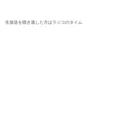
生放送を聴き逃した方はラジコのタイム
フリーで聴く事が出来ます、ぜひ聴いて
下さい。
http://radiko.jp/#!/ts/ZIP-
FM/20191101130000
活動報告
お知らせ