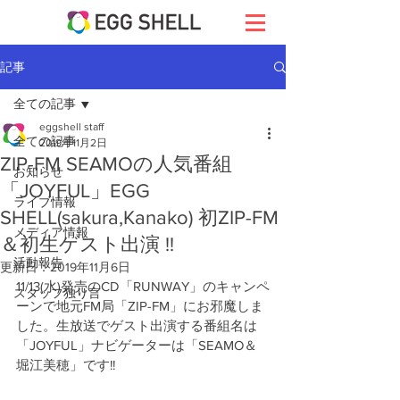
記事
全ての記事
eggshell staff
全ての記事
2019年11月2日
ZIP-FM SEAMOの人気番組
お知らせ
「JOYFUL」EGG
ライブ情報
SHELL(sakura,Kanako) 初ZIP-FM
メディア情報
＆初生ゲスト出演 !!
活動報告
更新日：
2019年11月6日
11/13(水)発売のCD「RUNWAY」のキャンペ
スタッフ独り言
ーンで地元FM局「ZIP-FM」にお邪魔しま
した。生放送でゲスト出演する番組名は
「JOYFUL」ナビゲーターは「SEAMO＆
堀江美穂」です!!