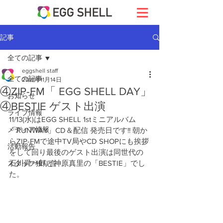
記事
全ての記事
eggshell staff
全ての記事
2019年11月14日
④ZIP-FM「 EGG SHELL DAY」
お知らせ
④BESTIE ゲスト出演
ライブ情報
11/13(水)はEGG SHELL 1stミニアルバム
メディア情報
「RUNWAY」CD＆配信 発売日です!! 朝か
らZIP-FMで途中TV局やCD SHOPにも挨拶
活動報告
をして回り最後のゲスト出演は同世代の
石川舜一郎と神原真里の「BESTIE」でし
スタッフ独り言
た。