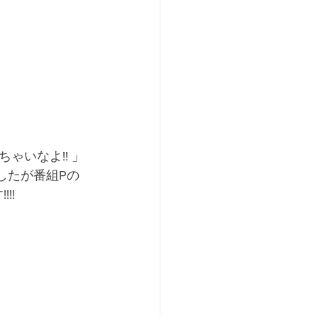
ゃいなよ!! 」
したが番組Pの
!!