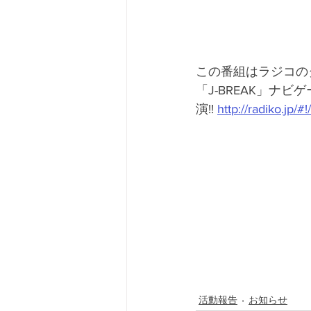
この番組はラジコの
「J-BREAK」ナビ
演!! 
http://radiko.jp/
活動報告
お知らせ