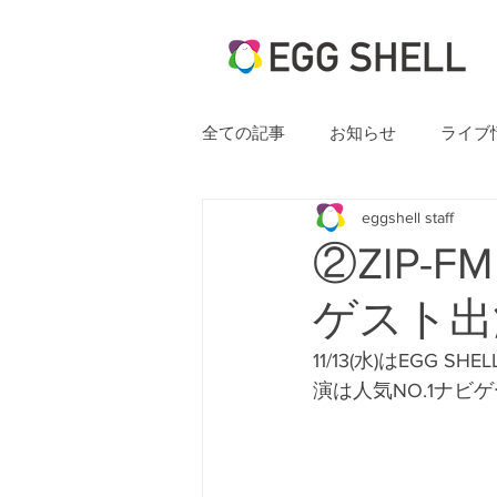
全ての記事
お知らせ
ライブ
eggshell staff
②ZIP-F
ゲスト出
11/13(水)はEGG 
演は人気NO.1ナビ