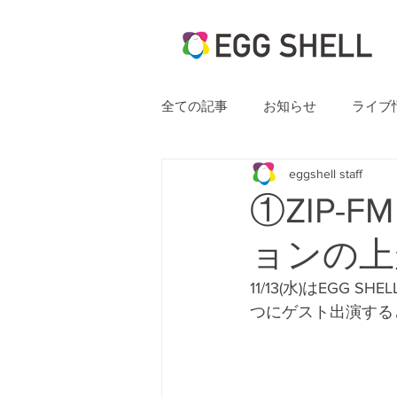
全ての記事
お知らせ
ライブ
eggshell staff
①ZIP-F
ョンの上
11/13(水)はEGG 
つにゲスト出演すると