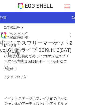
記事
全ての記事
eggshell staff
全ての記事
2019年11月17日
①マンモスフリーマーケットZ
お知らせ
vol.61 1部ライブ 2019.11.16(SAT)
ライブ情報
CD発売後､初めてのライブ!!マンモスフリ
メディア情報
ーマーケットZvol.61@ポートメッセなご
や!!
活動報告
スタッフ独り言
イベントステージはブレイク前の色々な
ジャンルのアーティストからアイドルま