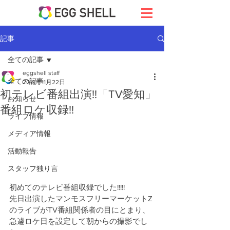
記事
全ての記事
eggshell staff
全ての記事
2019年11月22日
初テレビ番組出演!!「TV愛知」
お知らせ
番組ロケ収録!!
ライブ情報
メディア情報
活動報告
スタッフ独り言
初めてのテレビ番組収録でした!!!!!
先日出演したマンモスフリーマーケットZ
のライブがTV番組関係者の目にとまり、
急遽ロケ日を設定して朝からの撮影でし