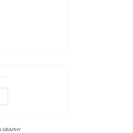
末ライブ3会場限定プレゼ
特別企画28(金)SPADE
 29(土)TIGHT ROPE,
O GRAPHY