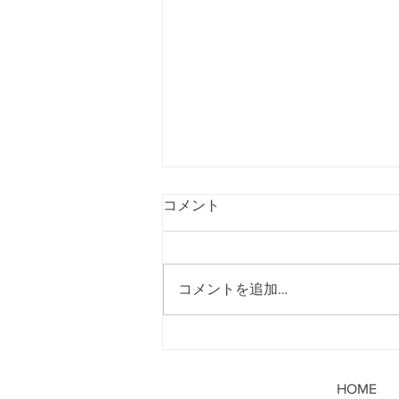
コメント
コメントを追加…
11月ライブ情報
①11/4(土)AEONMALL常滑
『BAYSOUND Fes2023』出
HOME