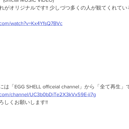
fficial MUSIC VIDEO)
 これがオリジナルです!! 少しづつ多くの人が観てくれて
e.com/watch?v=Kx4YfsQ7BVc
GG SHELL officeial channel」から「全て再生」
e.com/channel/UC3b0bDiTe2X3kVx59E-ii7g
しくお願いします!!