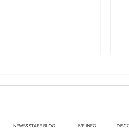
10月ライブ情報①10月アスナ
7月
ルらいぶ日時 発表!!
ント
BOX,
NEWS&STAFF BLOG
LIVE INFO
DISC