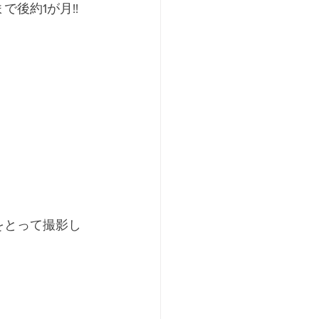
後約1が月!! 
をとって撮影し