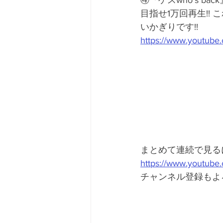
④『ゲスwho's back』(o
目指せ1万回再生!!
いかぎりです!!
https://www.youtub
まとめて連続で見るには「E
https://www.youtub
チャンネル登録もよろ