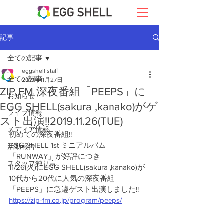
記事
全ての記事
eggshell staff
全ての記事
2019年11月27日
ZIP FM 深夜番組「PEEPS」に
お知らせ
EGG SHELL(sakura ,kanako)がゲ
ライブ情報
スト出演!!2019.11.26(TUE)
メディア情報
初めての深夜番組!!
EGG SHELL 1st ミニアルバム
活動報告
「RUNWAY」が好評につき
スタッフ独り言
11/26(火)にEGG SHELL(sakura ,kanako)が
10代から20代に人気の深夜番組
「PEEPS」に急遽ゲスト出演しました!! 
https://zip-fm.co.jp/program/peeps/