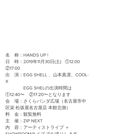
名　称：HANDS UP !
日　時：2019年11月30日(土)   ①12:00   
②17:00
出　演：EGG SHELL 、山本真凛、COOL-
X
　　　　EGG SHELの出演時間は
①12:40〜　②17:20〜となります
会　場：さくらパンダ広場（名古屋市中
区栄 松坂屋名古屋店 本館北側）
料　金：観覧無料
主　催：ZIP NEXT
内　容：アーティストライブ ＋ 
SHOWROOMライブ でお送りします。