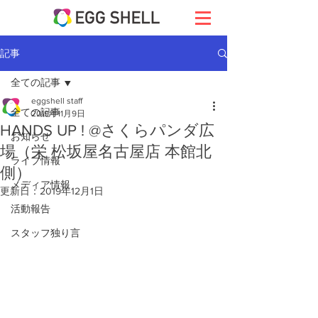
記事
全ての記事
eggshell staff
全ての記事
2019年11月9日
HANDS UP ! @さくらパンダ広
お知らせ
場（栄 松坂屋名古屋店 本館北
ライブ情報
側）
メディア情報
更新日：
2019年12月1日
活動報告
スタッフ独り言