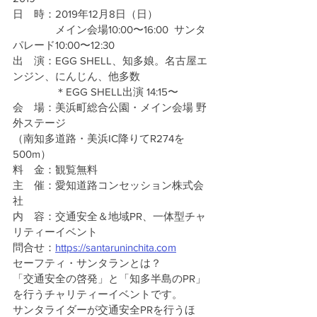
日　時：2019年12月8日（日）　　
　　　　メイン会場10:00〜16:00  サンタ
パレード10:00〜12:30
出　演：EGG SHELL、知多娘。名古屋エ
ンジン、にんじん、他多数
　　　　＊EGG SHELL出演 14:15〜
会　場：美浜町総合公園・メイン会場 野
外ステージ
（南知多道路・美浜IC降りてR274を
500m）
料　金：観覧無料
主　催：愛知道路コンセッション株式会
社
内　容：交通安全＆地域PR、一体型チャ
リティーイベント
問合せ：
https://santaruninchita.com
セーフティ・サンタランとは？
「交通安全の啓発」と「知多半島のPR」
を行うチャリティーイベントです。
サンタライダーが交通安全PRを行うほ