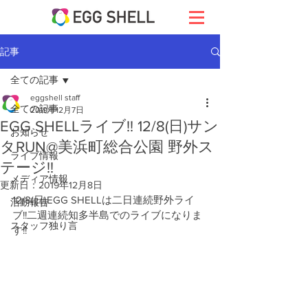
記事
全ての記事
eggshell staff
全ての記事
2019年12月7日
EGG SHELLライブ!! 12/8(日)サン
お知らせ
タRUN@美浜町総合公園 野外ス
ライブ情報
テージ!!
メディア情報
更新日：
2019年12月8日
12/8(日)EGG SHELLは二日連続野外ライ
活動報告
ブ!!二週連続知多半島でのライブになりま
スタッフ独り言
す!!