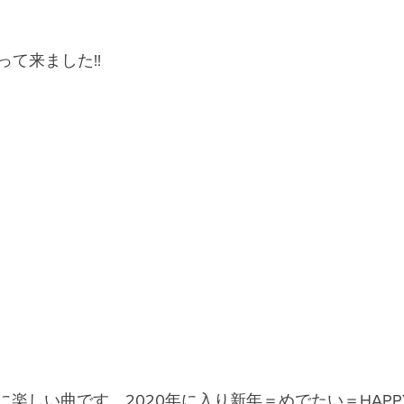
て来ました!!
本当に楽しい曲です。2020年に入り新年＝めでたい＝HAPPY