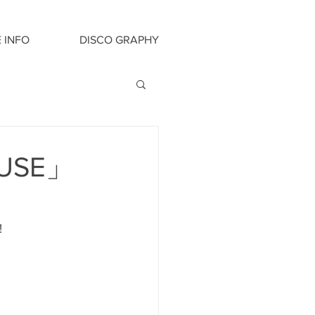
E INFO
DISCO GRAPHY
USE」
!