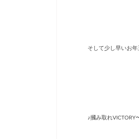
そして少し早いお年玉プ
♪摑み取れVICTOR