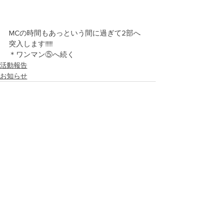
MCの時間もあっという間に過ぎて2部へ
突入します!!!!!
＊ワンマン⑤へ続く
活動報告
お知らせ
すべて表示
最新記事