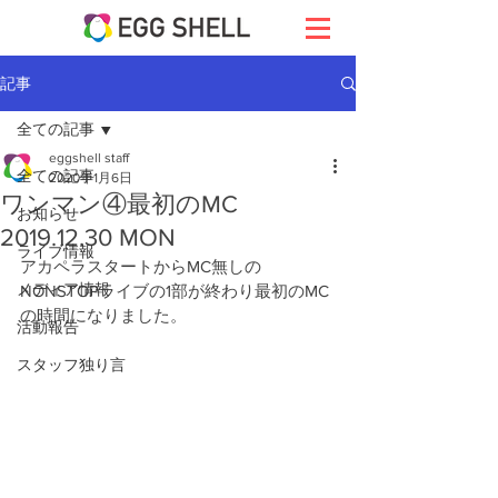
記事
全ての記事
eggshell staff
全ての記事
2020年1月6日
ワンマン④最初のMC
お知らせ
2019.12.30 MON
ライブ情報
アカペラスタートからMC無しの
メディア情報
NONSTOPライブの1部が終わり最初のMC
の時間になりました。
活動報告
スタッフ独り言