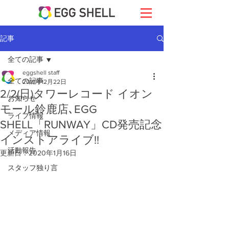
記事
全ての記事
eggshell staff
全ての記事
2019年12月22日
2/2(日)タワーレコード イオン
お知らせ
モール鈴鹿店､EGG
ライブ情報
SHELL「RUNWAY」CD発売記念
メディア情報
インストアライブ!!
活動報告
更新日：
2020年1月16日
スタッフ独り言