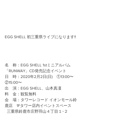
EGG SHELL 初三重県ライブになります!!
名　称：EGG SHELL 1stミニアルバム
「RUNWAY」CD発売記念イベント
日　時：2020年2月2日(日)　①13:00〜　
②15:00〜
出　演：EGG SHELL、山本真凜
料　金：観覧無料
会　場：タワーレコード イオンモール鈴
鹿店　1Fタワー店内イベントスペース
  三重県鈴鹿市庄野羽山４丁目１−２ 