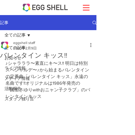
記事
全ての記事
eggshell staff
全ての記事
2020年2月9日
バレンタイン キッス!!
お知らせ
♪シャラララ〜素直にキ〜ス!! 明日は特別
ライブ情報
スペシャルデ〜♪から始まるバレンタイン
の定番曲「バレンタイン キッス」永遠の
メディア情報
名曲です!!オリジナルは1986年発売の
活動報告
「国生さゆりwithおニャン子クラブ」のバ
レンタインキッス
スタッフ独り言