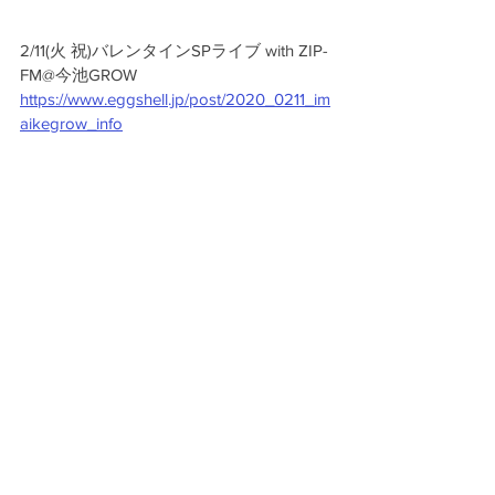
2/11(火 祝)バレンタインSPライブ with ZIP-
FM@今池GROW 
https://www.eggshell.jp/post/2020_0211_im
aikegrow_info
両イベント共にライブ後の物販でバレン
タインチョコプレゼントもあります!! 
EGG SHELLの「バレンタインキッス アカ
ペラver.」を聴きにライブにお越し下さ
い。!!