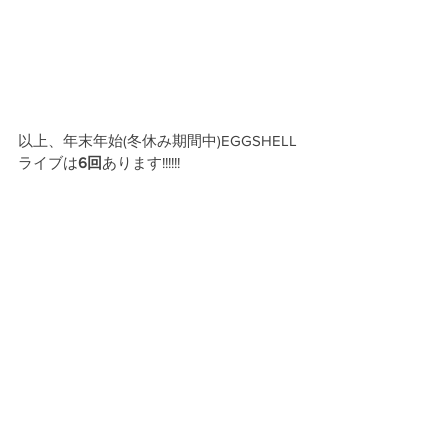
以上、年末年始(冬休み期間中)EGGSHELL
ライブは
6回
あります!!!!!!
ぜひEGG SHELLに会いにライブ会場にお
越しください！
eggshell
EGGSHELL
豊田合成リンク
滋賀
USTONE
大須
お知らせ
ライブ情報