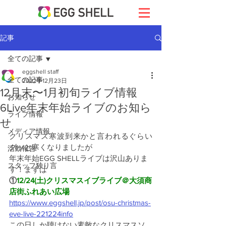
記事
全ての記事
eggshell staff
全ての記事
2022年12月23日
12月末〜1月初旬ライブ情報
お知らせ
6Live年末年始ライブのお知ら
ライブ情報
せ
メディア情報
クリスマス寒波到来かと言われるぐらい
グッと寒くなりましたが
活動報告
年末年始EGG SHELLライブは沢山ありま
スタッフ独り言
す！まずは
①
12/24(土)クリスマスイブライブ＠大須商
店街ふれあい広場
https://www.eggshell.jp/post/osu-christmas-
eve-live-221224info
この日しか聴けない素敵なクリスマスソ