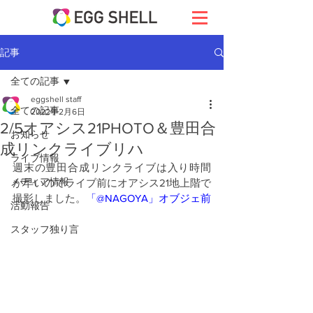
記事
全ての記事
eggshell staff
全ての記事
2022年2月6日
2/5オアシス21PHOTO＆豊田合
お知らせ
成リンクライブリハ
ライブ情報
週末の豊田合成リンクライブは入り時間
メディア情報
が早いのでライブ前にオアシス21地上階で
撮影しました。
「@NAGOYA」オブジェ前
活動報告
スタッフ独り言