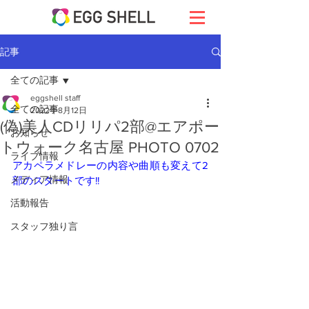
記事
全ての記事
eggshell staff
全ての記事
2022年8月12日
(偽)美人CDリリパ2部@エアポー
お知らせ
トウォーク名古屋 PHOTO 0702
ライブ情報
アカペラメドレーの内容や曲順も変えて2
メディア情報
部のスタートです!!
活動報告
スタッフ独り言