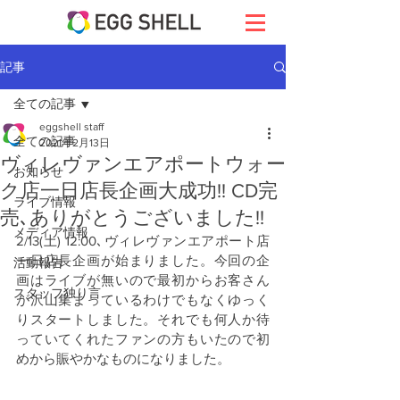
記事
全ての記事
eggshell staff
全ての記事
2021年2月13日
ヴィレヴァンエアポートウォー
お知らせ
ク店一日店長企画大成功!! CD完
ライブ情報
売､ありがとうございました!!
メディア情報
2/13(土) 12:00､ヴィレヴァンエアポート店
一日店長企画が始まりました。今回の企
活動報告
画はライブが無いので最初からお客さん
スタッフ独り言
が沢山集まっているわけでもなくゆっく
りスタートしました。それでも何人か待
っていてくれたファンの方もいたので初
めから賑やかなものになりました。