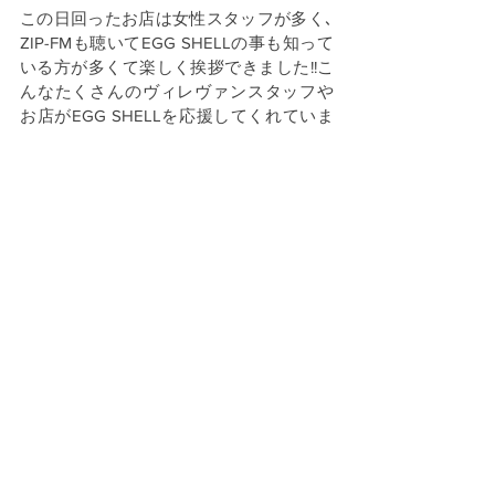
この日回ったお店は女性スタッフが多く､
ZIP-FMも聴いてEGG SHELLの事も知って
いる方が多くて楽しく挨拶できました!!こ
んなたくさんのヴィレヴァンスタッフや
お店がEGG SHELLを応援してくれていま
す!! CD特典情報などはこちらのリンク先
https://www.eggshell.jp/post/eggshell-
vilevan12
をご確認下さい!!
お知らせ
活動報告
すべて表示
最新記事