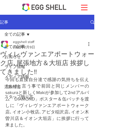
記事
全ての記事
eggshell staff
全ての記事
2021年2月9日
ヴィレヴァンエアポートウォー
お知らせ
ク店､尾張地方＆大垣店 挨拶し
ライブ情報
てきました!!
メディア情報
今回も直接自分達で感謝の気持ちを伝え
たい!!と言う事で前回と同じメンバーの
活動報告
sakuraと新しくMakiが参加して2ndアルバ
スタッフ独り言
ム「DIAMOND」ポスター＆缶バッチを渡
しに「ヴィレヴァンエアポートウォーク
店､イオン小牧店､アピタ稲沢店､イオン木
曽川店＆イオン大垣店」に挨拶に行って
来ました。