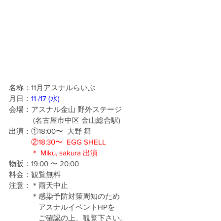
名称：11月アスナルらいぶ
月日：
11 /17 (水)
会場：アスナル金山 野外ステージ
 　　　(名古屋市中区 金山総合駅)
出演：①18:00〜  大野 舞
②18:30〜  EGG SHELL
　　　＊ Miku, sakura 出演
物販：19:00 〜 20:00
料金：観覧無料
注意：＊雨天中止
　　　＊感染予防対策周知のため
　　　　アスナルイベントHPを
　　　　ご確認の上、観覧下さい。