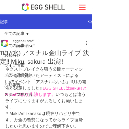
記事
全ての記事
eggshell staff
全ての記事
2021年11月14日
11/17(水) アスナル金山ライブ 決
お知らせ
定!! Miku, sakura 出演!!
ライブ情報
ネクストブレイクを狙う公開オーディシ
メディア情報
ョンを勝ち抜いたアーティストによる
LIVEイベント「アスナルらいぶ」11月の開
活動報告
催が決定しました!! 
EGG SHELLはsakuraと
Mikuの2名で出演します。
いつもとは違う
スタッフ独り言
ライブになりますがよろしくお願いしま
す。
＊Maki,Ami,kanakoは現在リハビリ中で
す。万全の態勢になってからライブ復帰
したいと思いますのでご理解下さい。