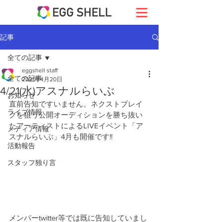
記事
全ての記事
eggshell staff
全ての記事
2021年4月20日
4/21(水)アスナルらいぶ
お知らせ
直前告知ですいません。ネクストブレイ
ライブ情報
クを狙う公開オーディションを勝ち抜い
たアーティストによるLIVEイベント「ア
メディア情報
スナルらいぶ」4月も開催です!!
活動報告
スタッフ独り言
メンバーtwitter等では既に告知していまし