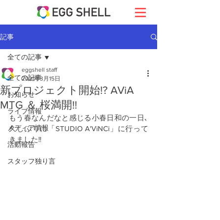
記事
全ての記事
eggshell staff
全ての記事
2021年3月15日
新プロジェクト開始!? AViA
お知らせ
MTG ＆ 桜満開!!
ライブ情報
もう春なんだなと感じる小春日和の一日､
メディア情報
久しぶりに「STUDIO A'ViNCi」に行って
きました!!
活動報告
スタッフ独り言