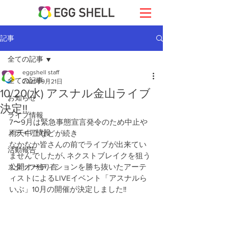
記事
全ての記事
eggshell staff
全ての記事
2021年9月21日
10/20(水) アスナル金山ライブ
お知らせ
決定!!
ライブ情報
7〜9月は緊急事態宣言発令のため中止や
メディア情報
雨天中止などが続き
なかなか皆さんの前でライブが出来てい
活動報告
ませんでしたが､ネクストブレイクを狙う
公開オーディションを勝ち抜いたアーテ
スタッフ独り言
ィストによるLIVEイベント「アスナルら
いぶ」10月の開催が決定しました!!