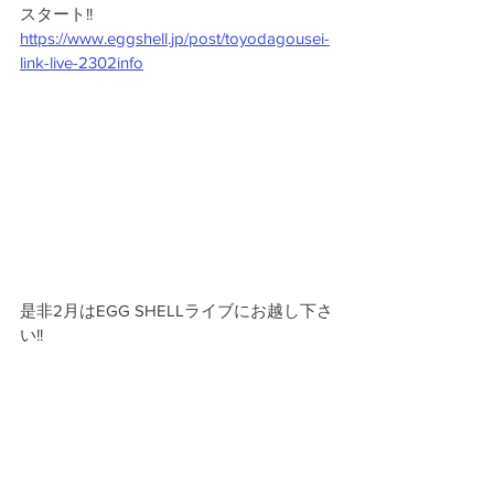
スタート!!
https://www.eggshell.jp/post/toyodagousei-
link-live-2302info
是非2月はEGG SHELLライブにお越し下さ
い!!