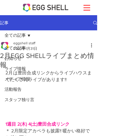
記事
全ての記事
eggshell staff
全ての記事
2023年1月31日
2月EGG SHELLライブまとめ情
お知らせ
報
ライブ情報
2月は豊田合成リンクからライブハウスま
メディア情報
でたくさんライブがあります!!
活動報告
スタッフ独り言
1週目 2(木) 4(土)豊田合成リンク
＊ 2月限定アカペラも披露!! 暖かい格好で