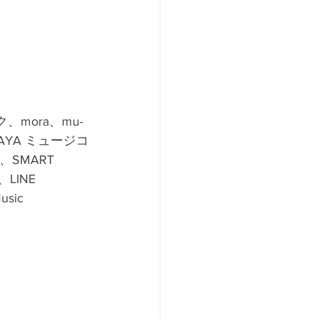
、mora、mu-
TAYA ミュージコ
、SMART 
、LINE 
sic 