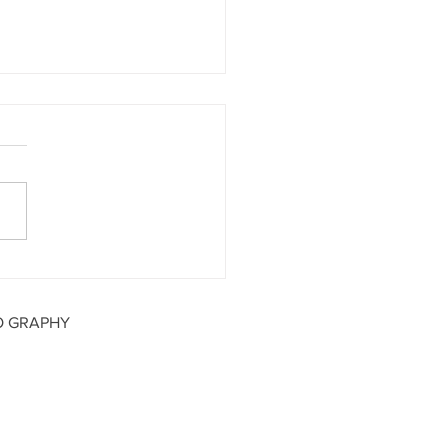
末ライブ3会場限定プレゼ
特別企画28(金)SPADE
 29(土)TIGHT ROPE,
O GRAPHY
(日)イオン常滑