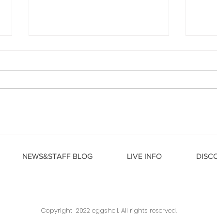
10月ライブ情報①10月アスナ
7月
ルらいぶ日時 発表!!
ント
BOX,
NEWS&STAFF BLOG
LIVE INFO
DISC
30
Copyright 2022 eggshell. All rights reserved.