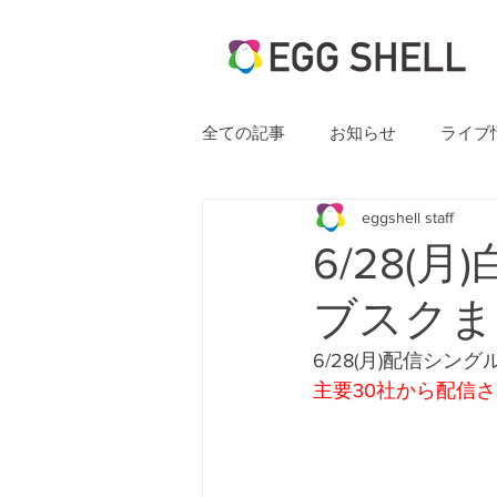
全ての記事
お知らせ
ライブ
eggshell staff
6/28(月)
ブスクま
6/28(月)配信シングル
主要30社から配信さ