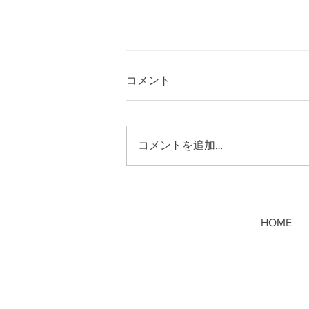
コメント
コメントを追加…
11月ライブ情報
①11/4(土)AEONMALL常滑
『BAYSOUND Fes2023』出
HOME
演決定!!