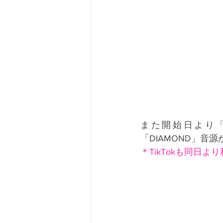
また開始日より「白鯨 
「DIAMOND」音源
＊TikTokも同日より