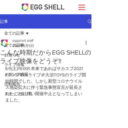
記事
全ての記事
eggshell staff
全ての記事
2021年6月5日
こんな時期だからEGG SHELLの
お知らせ
ライブ映像をどうぞ!!
ライブ情報
6/5(土)19:00!! 本来であればサカスプ2021 
メディア情報
EGG SHELLライブ＠大須TOYSのライブ開
始時間でした。しかし
新型コロナウイル
活動報告
ス感染拡大に伴う緊急事態宣言が延長さ
れたことに伴い開催中止となってしまい
スタッフ独り言
ました。