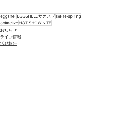
eggshell
EGGSHELL
サカスプ
sakae-sp ring
onlinelive
HOT SHOW NITE
お知らせ
ライブ情報
活動報告
すべて表示
最新記事