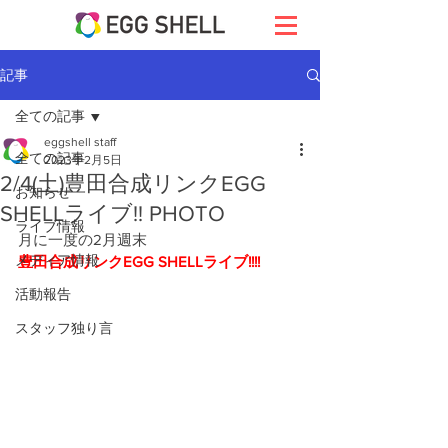
記事
全ての記事
eggshell staff
全ての記事
2023年2月5日
2/4(土)豊田合成リンクEGG
お知らせ
SHELLライブ!! PHOTO
ライブ情報
月に一度の2月週末
メディア情報
豊田合成リンクEGG SHELLライブ!!!!
活動報告
スタッフ独り言