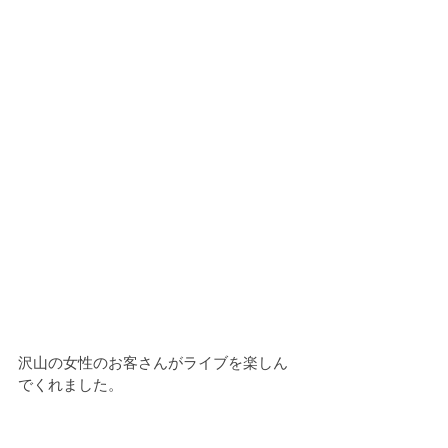
沢山の女性のお客さんがライブを楽しん
でくれました。