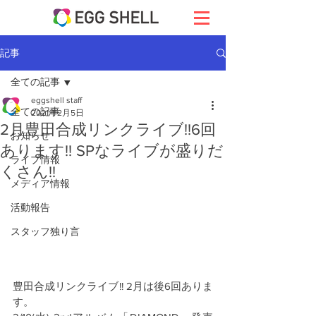
記事
全ての記事
eggshell staff
全ての記事
2021年2月5日
2月豊田合成リンクライブ!!6回
お知らせ
あります!! SPなライブが盛りだ
ライブ情報
くさん!!
メディア情報
活動報告
スタッフ独り言
豊田合成リンクライブ!! 2月は後6回ありま
す。