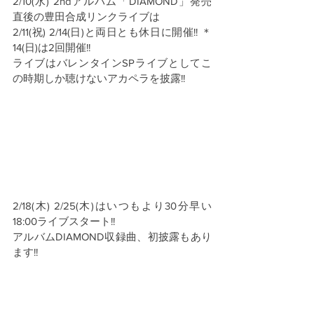
2/10(水) 2ndアルバム「DIAMOND」発売
直後の豊田合成リンクライブは
2/11(祝) 2/14(日)と両日とも休日に開催!! ＊
14(日)は2回開催!!
ライブはバレンタインSPライブとしてこ
の時期しか聴けないアカペラを披露!!
2/18(木) 2/25(木)はいつもより30分早い
18:00ライブスタート!!
アルバムDIAMOND収録曲、初披露もあり
ます!!