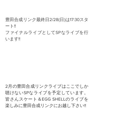
豊田合成リンク最終日2/28(日)は17:30スタ
ート!!
ファイナルライブとしてSPなライブを行
います!!
2月の豊田合成リンクライブはここでしか
聴けないSPなライブを予定しています。
皆さんスケート＆EGG SHELLのライブを
楽しみに豊田合成リンクにお越し下さい!!