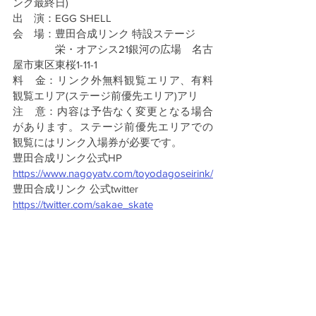
ンク最終日)
出　演：EGG SHELL
会　場：豊田合成リンク 特設ステージ
　　　　栄・オアシス21銀河の広場　名古
屋市東区東桜1-11-1
料　金：リンク外無料観覧エリア、有料
観覧エリア(ステージ前優先エリア)アリ
注　意：内容は予告なく変更となる場合
があります。ステージ前優先エリアでの
観覧にはリンク入場券が必要です。
豊田合成リンク公式HP
https://www.nagoyatv.com/toyodagoseirink/
豊田合成リンク 公式twitter
https://twitter.com/sakae_skate