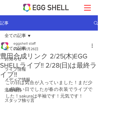
記事
全ての記事
eggshell staff
全ての記事
2021年2月26日
豊田合成リンク 2/25(木)EGG
お知らせ
SHELLライブ!! 2/28(日)は最終ラ
ライブ情報
イブ!!
メディア情報
この日は気合が入っていました！まだ少
し肌寒い日でしたが春の衣装でライブで
活動報告
した！sakuraは半袖です！元気です！
スタッフ独り言