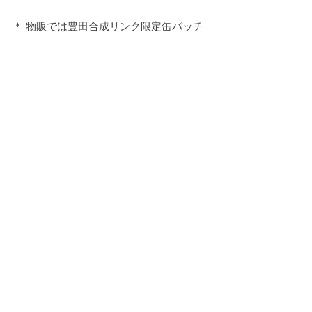
＊ 物販では豊田合成リンク限定缶バッチ
発売中です!! 残りあと数セットです!!
活動報告
ライブ情報
お知らせ
すべて表示
最新記事