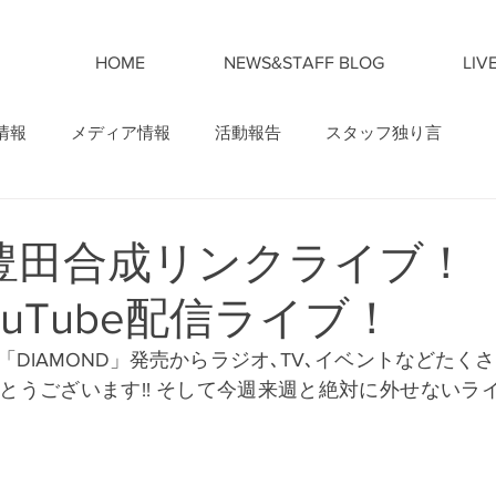
HOME
NEWS&STAFF BLOG
LIV
情報
メディア情報
活動報告
スタッフ独り言
日)豊田合成リンクライブ！
YouTube配信ライブ！
ルバム「DIAMOND」発売からラジオ､TV､イベントなどた
とうございます!! そして今週来週と絶対に外せないラ