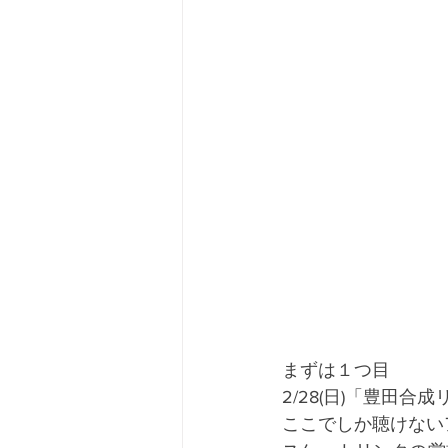
まずは１つ目
2/28(日)「豊田合成リ
ここでしか聴けない