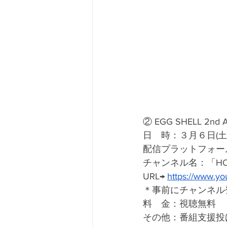
② EGG SHELL 2nd 
日　時：３月６日(土) 
配信プラットフォーム：Yo
チャンネル名：「HOT 
URL→ 
https://www.y
＊事前にチャンネル
料　金：視聴無料
その他：番組支援投