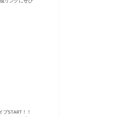
合成リンクにぜひ
0 ライブSTART！！