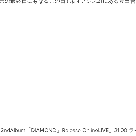
業の最終日にもなるこの日!! 栄オアシス21にある豊田
L 2ndAlbum「DIAMOND」Release OnlineLIVE」21:0