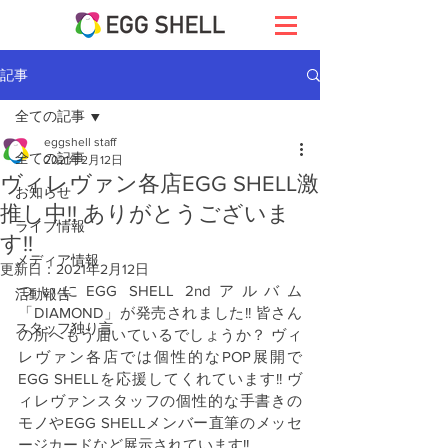
記事
全ての記事
eggshell staff
全ての記事
2021年2月12日
ヴィレヴァン各店EGG SHELL激
お知らせ
推し中!! ありがとうございま
ライブ情報
す!!
メディア情報
更新日：
2021年2月12日
ついにEGG SHELL 2ndアルバム
活動報告
「DIAMOND」が発売されました!! 皆さん
スタッフ独り言
の所へもう届いているでしょうか？ ヴィ
レヴァン各店では個性的なPOP展開で
EGG SHELLを応援してくれています!! ヴ
ィレヴァンスタッフの個性的な手書きの
モノやEGG SHELLメンバー直筆のメッセ
ージカードなど展示されています!!