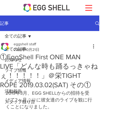
記事
全ての記事
eggshell staff
全ての記事
2019年10月21日
①EggShell First ONE MAN
お知らせ
LIVE「どんな時も踊るっきゃね
ライブ情報
ぇ！！！！！」＠栄TIGHT
メディア情報
ROPE 2019.03.02(SAT) その①
活動報告
2019年3月、EGG SHELLからの招待を受
けて2ヶ月ぶりに彼女達のライブを観に行
スタッフ独り言
くことになりました。