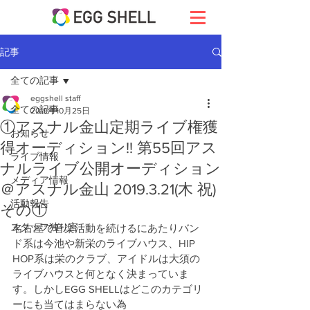
記事
全ての記事
eggshell staff
全ての記事
2019年10月25日
①アスナル金山定期ライブ権獲
お知らせ
得オーディション!! 第55回アス
ライブ情報
ナルライブ公開オーディション
メディア情報
＠アスナル金山 2019.3.21(木 祝)
活動報告
その①
スタッフ独り言
名古屋で音楽活動を続けるにあたりバン
ド系は今池や新栄のライブハウス、HIP 
HOP系は栄のクラブ、アイドルは大須の
ライブハウスと何となく決まっていま
す。しかしEGG SHELLはどこのカテゴリ
ーにも当てはまらない為